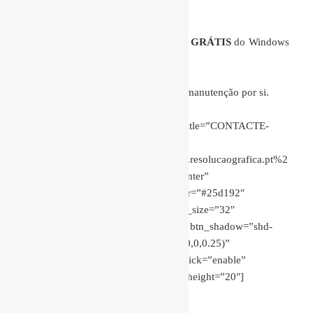
weight:300;”]
Quer aproveitar para fazer o upgrade
GRÁTIS
do Windows
10, mas não sabe como?
Contacte-nos!
Fazemos o upgrade e manutenção por si.
[/ultimate_heading][ult_buttons btn_title=”CONTACTE-
NOS”
btn_link=”url:http%3A%2F%2Fwww.resolucaografica.pt%2
F%23contactos||” btn_align=”ubtn-center”
btn_title_color=”#ffffff” btn_bg_color=”#25d192″
btn_bg_color_hover=”#4a86bf” icon_size=”32″
btn_icon_pos=”ubtn-sep-icon-at-left” btn_shadow=”shd-
bottom” btn_shadow_color=”rgba(0,0,0,0.25)”
btn_shadow_size=”3″ btn_shadow_click=”enable”
btn_font_size=”28″][ultimate_spacer height=”20″]
[/vc_column][/vc_row]