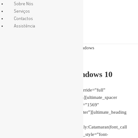
Sobre Nós
Serviços
Contactos
Assistência
Autor:
mikhael
Upgrade grátis – Windows 10
[vc_row bg_type=”bg_color” bg_override=”full”
bg_color_value=”#ffffff”][vc_column][ultimate_spacer
height=”20″][vc_single_image image=”1569″
img_size=”960×360″ alignment=”center”][ultimate_heading
sub_heading_color=”#437f8e”
sub_heading_font_family=”font_family:Catamaran|font_call
:Catamaran|variant:300″ sub_heading_style=”font-